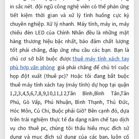
in sắc nét.
đội ngũ công nghệ viên có thể phản ứng
tiết kiệm thời gian và xử lý tình huống cực kỳ
chuyên nghiệp.
Xử lý nhanh.
Máy tính, máy in, máy
chiếu đèn LED của Chính Nhân đều là những mặt
hàng thương hiệu bậc nhất, bảo đảm chất lượng
tốt phải chăng, đáp ứng nhu cầu các bạn. Bạn là
chủ cơ sở bắt buộc được
thuê máy tính xách tay
phù hợp văn phòng
giá phải chăng để chủ trì cuộc
họp đột xuất (thuê pc)? Hoặc tôi đang bắt buộc
thuê máy tính xách tay (máy tính) dự họp tại quận
1,2,3,4,5,6,7,8,9,10,11,12,Tân Bình,Bình Tân,Tân
Phú, Gò Vấp, Phú Nhuận, Bình Thạnh, Thủ Đức,
Hóc Môn, Củ Chi, Buộc phải Giờ? Bên cạnh đó, dựa
trên trải nghiệm thực tế đa dạng năm chế tạo dịch
vụ cho thuê pc, chúng tôi thấu hiểu mục đích sử
dụng và mục đích sử dụng của các bạn, luôn cố