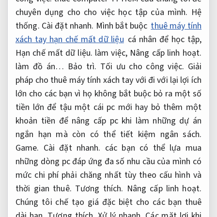
chuyên dụng cho cho việc học tập của mình.
Hệ
thống.
Cài đặt nhanh.
Mình bắt buộc
thuê máy tính
xách tay hạn chế mất dữ liệu
cá nhân để học tập,
Hạn chế mất dữ liệu.
làm việc,
Nâng cấp linh hoạt.
làm đồ án…
Bảo trì.
Tối ưu cho công việc.
Giải
pháp cho thuê máy tính xách tay với đi với lại lợi ích
lớn cho các bạn vì họ không bắt buộc bỏ ra một số
tiền lớn để tậu một cái pc mới hay bỏ thêm một
khoản tiền để nâng cấp pc khi làm những dự án
ngắn hạn mà còn có thể tiết kiệm ngân sách.
Game.
Cài đặt nhanh.
các bạn có thể lựa mua
những dòng pc đáp ứng đa số nhu cầu của mình có
mức chi phí phải chăng nhất tùy theo cấu hình và
thời gian thuê.
Tương thích.
Nâng cấp linh hoạt.
Chúng tôi chế tạo giá đặc biệt cho các bạn thuê
dài hạn.
Tương thích.
Xử lý nhanh.
Các mặt lợi khi